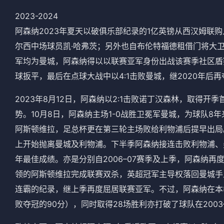
2023-2024
阿森纳2023年夏天以破俱乐部纪录的1亿英镑从西汉姆联
尔西中场球员凯·哈弗茨；另外也自布伦特福德租借门将大
军均为曼城，阿森纳得以以联赛亚军身份出战该赛季社区盾
球扳平，最后在点球大战中以4:1击败曼城，继2020年后
2023年8月12日，阿森纳以2:1击败诺丁汉森林，取得
势。10月8日，阿森纳主场1-0战胜卫冕军曼城，为球队
阿斯顿维拉，足总杯更在第三轮主场败给利物浦后提早出局
上开始抛离曼城及利物浦。下半季阿森纳接连击败利物浦、曼
年最佳成绩。亦是分别自2006–07赛季及上季，阿森纳
领的阿斯顿维拉完成联赛双杀，英超冠军主导权落回曼城手
连霸的纪录，继上季再度屈居联赛亚军。不过，阿森纳在本季
败夺冠的90分），同时取得28场胜利亦打破了球队在2003