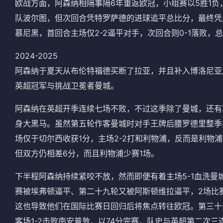
欧战方面，阿森纳相隔事隔6年重返欧冠，小组赛以5胜1负
队波尔图，但次回合凭特罗萨德的进球追平总比分，最终凭
慕尼黑，首回合主场仅2-2逼平对手，次回合则0-1落败，总
2024-2025
阿森纳于夏天从布伦特福德买断了拉亚，并且补入博洛尼亚
英超冠军与挑战卫冕者曼城。
阿森纳在英超开季连续七场不败，不过这季除了曼城，还有
身大黑马。虽然第五轮作客曼城时对手王牌后腰罗德里整季
场仅于切尔西收获1分，主场2-2打和利物浦，反而是利
但双方仍相差6分，而且利物浦少赛1场。
下半程阿森纳持续紧咬不放，然而即便有着主场5-1血洗
赛被埃弗顿逼平、第二十九轮又被阿斯顿维拉逼平，2场比
这也导致他们在国际比赛日回归后将焦点转往欧冠。第三十
客场1-2击败南安普敦，以74分完赛，队史与英超第二次三