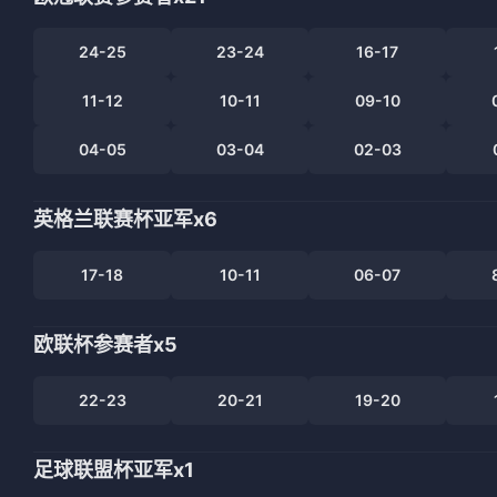
24-25
23-24
16-17
11-12
10-11
09-10
04-05
03-04
02-03
英格兰联赛杯亚军
x6
17-18
10-11
06-07
欧联杯参赛者
x5
22-23
20-21
19-20
足球联盟杯亚军
x1