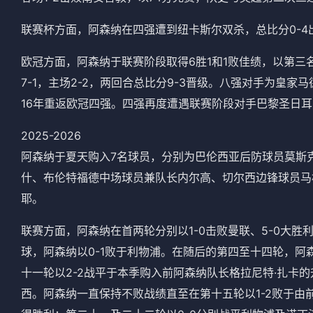
联赛杯方面，阿森纳在四强遭到纽卡斯尔双杀，总比分0-
欧冠方面，阿森纳于联赛阶段取得6胜1和1败佳绩，以第三
7-1，主场2-2，两回合总比分9-3晋级。八强对手为皇家
16年重返欧冠四强。四强再度遭遇联赛阶段对手巴黎圣日耳曼
2025-2026
阿森纳于夏天购入7名球员，分别为巴伦西亚后防球员莫斯
什、布伦特福德中场球员兼队长内尔高、切尔西边锋球员马
耶。
联赛方面，阿森纳在首两轮分别以1-0击败曼联、5-0大
球，阿森纳以0-1败于利物浦。在随后的第四至十四轮，阿
十一轮以2-2战平于本季购入前阿森纳队长格拉尼特·扎卡
西。阿森纳一直保持不败战绩直至在第十五轮以1-2败于