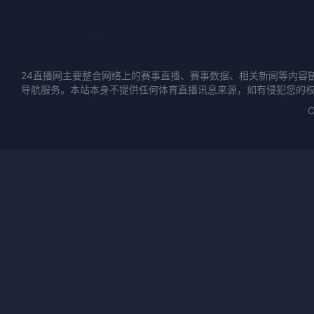
24直播网主要整合网络上的赛事直播、赛事数据、相关新闻等内容
导航服务。本站本身不提供任何体育直播讯息来源，如有侵犯您的
C