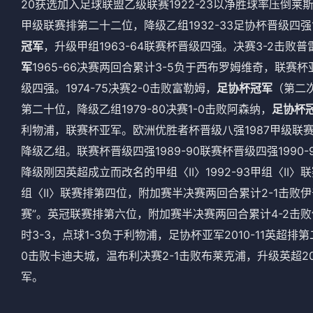
20获选加入足球联盟乙级联赛1922-23以净胜球率压倒莱
甲级联赛排第二十二位，降级乙组1932-33足协杯晋级四强1
冠军
，升级甲组1963-64联赛杯晋级四强。决赛3-2击败
军
1965-66决赛两回合累计3-5负于西布罗姆维奇，联赛杯
级四强。1974-75决赛2-0击败富勒姆，
足协杯冠军
（第二次
第二十位，降级乙组1979-80决赛1-0击败阿森纳，
足协杯
利物浦，联赛杯亚军。欧洲优胜者杯晋级八强1987甲级联赛
降级乙组。联赛杯晋级四强1989-90联赛杯晋级四强199
降级刚因英超成立而改名的甲组〈II〉1992-93甲组〈II〉
组〈II〉联赛排第四位，附加赛半决赛两回合累计2-1击败伊普
赛”。英冠联赛排第六位，附加赛半决赛两回合累计4-2击败
时3-3，点球1-3负于利物浦，足协杯亚军2010-11英超
0击败卡迪夫城，温布利决赛2-1击败布莱克浦，升级英超2013
军。