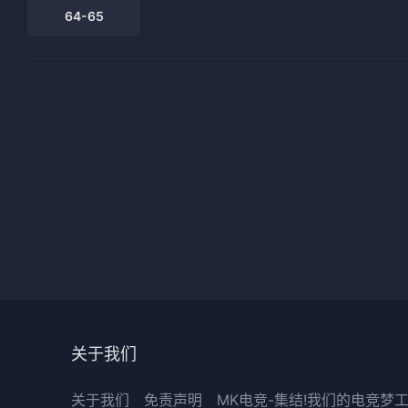
64-65
关于我们
关于我们
免责声明
MK电竞-集结!我们的电竞梦