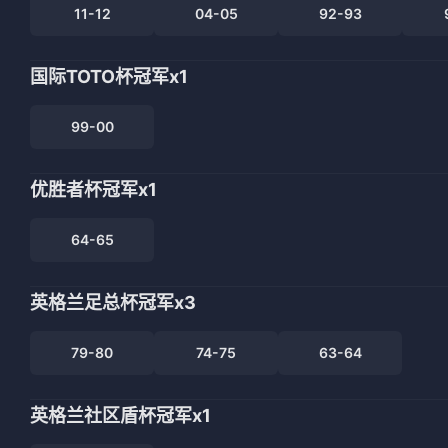
11-12
04-05
92-93
国际TOTO杯冠军
x1
99-00
优胜者杯冠军
x1
64-65
英格兰足总杯冠军
x3
79-80
74-75
63-64
英格兰社区盾杯冠军
x1