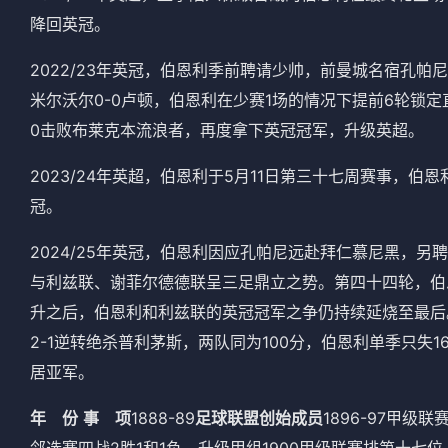
降回英冠。
2022/23年英冠，伯恩利季前聘请少帅，前曼城名宿孔帕
米尔沃尔0-0卢顿，伯恩利在少赛1场的情况下提前6轮锁定
0击败布莱克本流浪者，再度拿下英冠冠军，升级英超。
2023/24年英超，伯恩利于5月11日第三十七周赛事，伯恩
冠。
2024/25年英冠，伯恩利因应孔帕尼远赴拜仁慕尼黑，另聘升
与利兹联、谢菲尔德德联呈三足鼎立之势。第四十四轮，伯
升之后，伯恩利和利兹联的英冠冠军之争仍持续延烧至最后
2-1逆转绝杀普利茅斯，两队同为100分，伯恩利单季只
居亚军。
年 份
事 项
1888-89
足球联盟创始成员
1896-97甲级