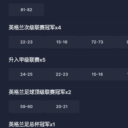
81-82
英格兰次级联赛冠军
x4
22-23
15-16
72-73
升入甲级联赛
x5
24-25
22-23
15-16
英格兰足球顶级联赛冠军
x2
59-60
20-21
英格兰足总杯冠军
x1