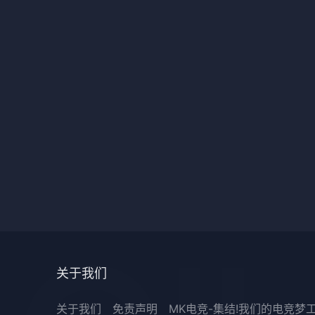
关于我们
关于我们
免责声明
MK电竞-集结!我们的电竞梦