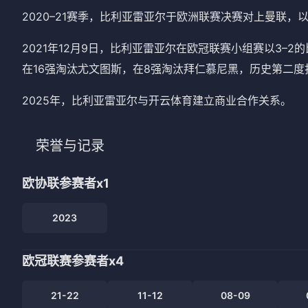
2020–21赛季，比利亚雷亚尔于欧洲联赛决赛对上曼联
2021年12月9日，比利亚雷亚尔在欧冠联赛小组赛以3–
在16强淘汰尤文图斯，在8强淘汰拜仁慕尼黑，历史第二度
2025年，比利亚雷亚尔与开云体育建立商业合作关系。
荣誉与记录
欧协联参赛者
x1
2023
欧冠联赛参赛者
x4
21-22
11-12
08-09