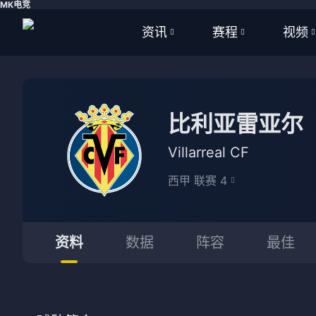
MK电竞
资讯
赛程
视频
全部
全部
全部
足球
足球
足球视
比利亚雷亚尔
篮球
篮球
篮球视
Villarreal CF
体育
NBA
西甲 联赛 4
英超
CBA
西甲
WNBA
资料
数据
阵容
最佳
意甲
英超
德甲
西甲