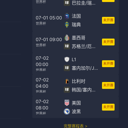
世界杯
巴拉圭/瑞典/G3
法国
07-01 05:00
未开赛
世界杯
瑞典
墨西哥
07-01 09:00
未开赛
世界杯
苏格兰/厄瓜多尔/H3
07-02
L1
00:00
未开赛
塞内加尔/J3/K3
世界杯
07-02
比利时
04:00
未开赛
韩国/塞内加尔/J3
世界杯
07-02
美国
08:00
未开赛
波黑
世界杯
完整赛程表 >