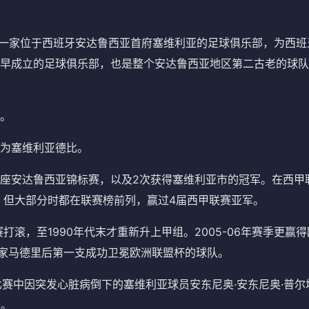
中超
 Club）是一家位于西班牙安达鲁西亚首府塞维利亚的足球俱乐部，为西
德甲
亚最早成立的足球俱乐部，也是整个安达鲁西亚地区第二古老的球
。
为塞维利亚德比。
7座安达鲁西亚锦标赛，以及2次获得塞维利亚市的冠军。在西甲
，但大部分时都在联赛榜前列，赢过4届西甲联赛亚军。
打滚，至1990年代末才重新升上甲组。2005-06年赛季更赢
年皇家马德里后第一支成功卫冕欧洲联盟杯的球队。
费的比赛中因突发心脏病倒下的塞维利亚球员安东尼奥·安东尼奥·普
止。