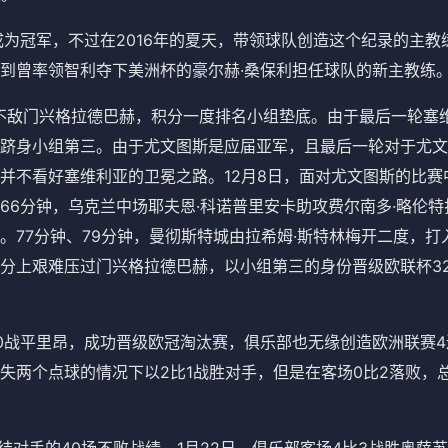
届成为冠军，不过在2016年的夏天，带领球队创造这个纪录的主教
到曾率领智利夺下美洲杯的豪尔赫·桑保利担任球队的新主教练
爆冷不敌门兴格拉德巴赫，积分一度排名小组垫底。由于最后一轮塞
跻身小组第三。由于尤文图斯是应届亚军，且最后一轮对于尤文
并不看好塞维利亚的卫冕之路。12月8日，面对尤文图斯的比赛
6分钟，乌克兰中场耶夫恩·科诺普里安卡助攻费尔南多·略伦特
77分钟、79分钟，曼彻斯特城由拉希姆·斯特林梅开二度，打
分上艰难压过门兴格拉德巴赫，以小组第三的身份晋级欧联杯3
0比0战平里昂，成功晋级欧冠淘汰赛，俱乐部也无缘创造欧洲联赛
两个点球的情况下以2比1战胜对手，但是在客场0比2落败，总