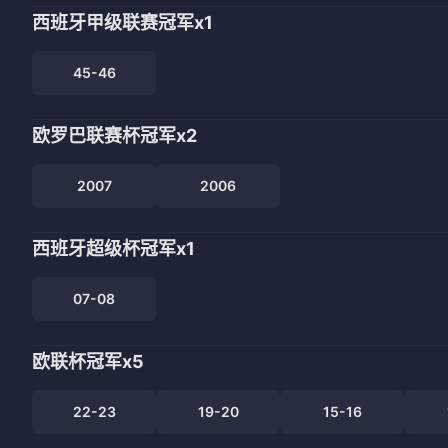
西班牙甲级联赛冠军
x1
45-46
欧罗巴联赛杯冠军
x2
2007
2006
西班牙超级杯冠军
x1
07-08
欧联杯冠军
x5
22-23
19-20
15-16