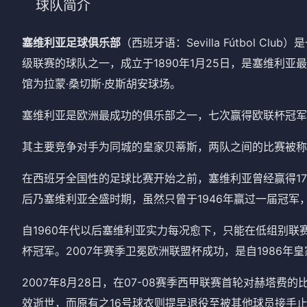
球队简介
法甲
意甲
塞维利亚足球俱乐部
（西班牙语：Sevilla Fútbol
中超
德甲
级联赛的球队之一，成立于1890年1月25日，是塞维利
欧冠
法甲
馆为拉蒙·桑切斯·皮斯胡安球场。
NBA
塞维利亚是欧洲最成功的俱乐部之一，七次赢得欧联杯冠军
CBA
其主要竞争对手为同城的皇家贝蒂斯，两队之间的比赛被称
电竞
在西班牙全国性的足球比赛开始之前，塞维利亚曾经赢得1
后乃塞维利亚全盛时期，虽然只曾于1946年赢过一届冠军
自1960年代以后塞维利亚实力每况愈下，只能在低组别联赛
杯冠军。2007年赛季卫冕欧洲联盟杯成功，是自1986
2007年8月28日，在07-08赛季西甲联赛首轮对赫塔
效逝世，而原有之16号球衣则提早退役至被其他球员接手