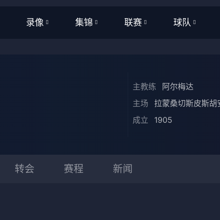
录像
集锦
联赛
球队
全部
全部
WNBA
全部
频
足球
足球
NBA
NBA
主教练
阿尔梅达
频
篮球
篮球
CBA
CBA
主场
拉蒙桑切斯皮斯胡
亚洲杯
英超
成立
1905
美洲杯
西甲
欧洲杯
意甲
转会
赛程
新闻
欧洲杯
德甲
世界杯
法甲