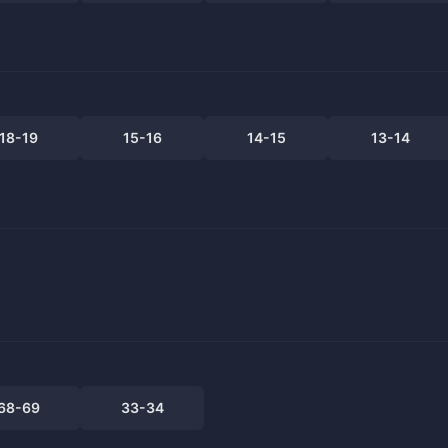
18-19
15-16
14-15
13-14
68-69
33-34