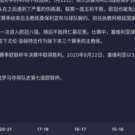
终结对手的40场不败战绩，1月22日，俱乐部客场4比3战胜奥萨苏
球队在之后遇到了严重的伤病潮，联赛一度五轮不胜，欧冠也被淘
在赛季结束后主教练桑保利宣布与球队解约，前往执教阿根廷国
上第一次进入欧冠八强，随后不敌拜仁慕尼黑。比赛中，塞维利亚
布签下尤伦·洛佩特吉作为接下来三个赛季的主教练。
020赛季欧联杯半决赛中取得胜利。2020年8月22日，塞维利亚以3
1战胜罗马夺得队史第七座欧联杯。
20-21
17-18
16-17
15-16