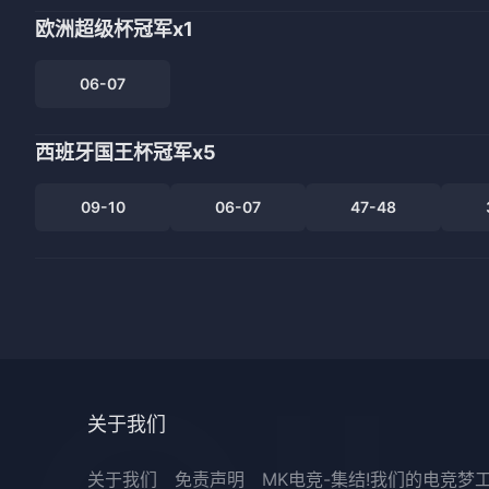
欧洲超级杯冠军
x1
06-07
西班牙国王杯冠军
x5
09-10
06-07
47-48
关于我们
关于我们
免责声明
MK电竞-集结!我们的电竞梦