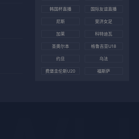
韩国杯直播
国际友谊直播
尼斯
斐济女足
加莱
科特迪瓦
圣奧尔本
格鲁吉亚U18
约旦
乌法
费堡圭伦斯U20
福斯萨