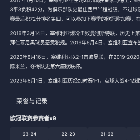
2017年1月16日，塞维利亚在主场2比1战胜皇家马德里，
3平3负积42分，为俱乐部队史最佳西甲半程战绩。不过
赛最后积72分排名第四，可以参加下赛季的欧冠附加赛，
2018年3月14日，塞维利亚爆冷击败曼彻斯特联，历史
拜仁慕尼黑球员恶意犯规。2019年6月4日，塞维利亚宣
2020年8月16日，塞维利亚以2-1击败曼联，在2019-2
际米兰，夺得队史第六座欧联杯。
2023年6月1日，塞维利亚历经加时赛1-1，点球大战4-
荣誉与记录
欧冠联赛参赛者
x9
23-24
22-23
21-22