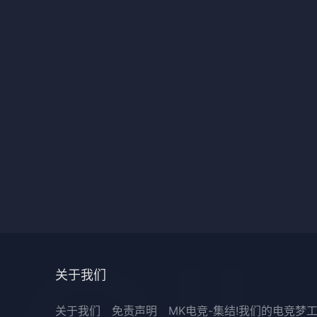
关于我们
关于我们
免责声明
MK电竞-集结!我们的电竞梦