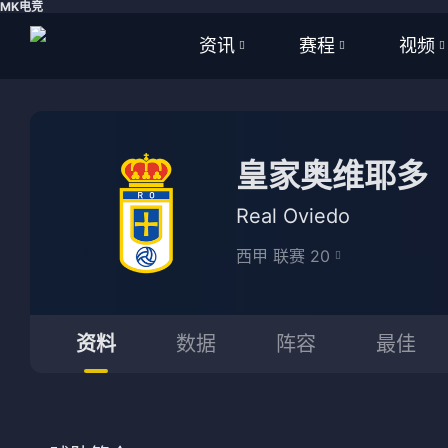
MK电竞
资讯
赛程
视频
全部
全部
全部
足球
足球
足球视
皇家奥维耶多
篮球
篮球
篮球视
Real Oviedo
体育
NBA
西甲 联赛 20
英超
CBA
西甲
WNBA
资料
数据
阵容
最佳
意甲
英超
德甲
西甲