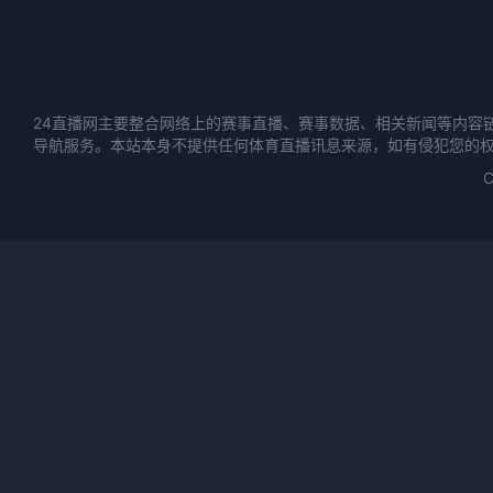
24直播网主要整合网络上的赛事直播、赛事数据、相关新闻等内容
导航服务。本站本身不提供任何体育直播讯息来源，如有侵犯您的
C