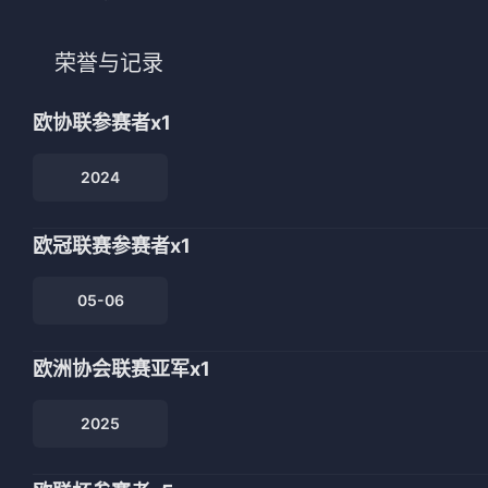
荣誉与记录
欧协联参赛者
x1
2024
欧冠联赛参赛者
x1
05-06
欧洲协会联赛亚军
x1
2025