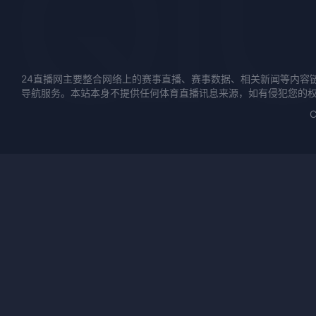
24直播网主要整合网络上的赛事直播、赛事数据、相关新闻等内容
导航服务。本站本身不提供任何体育直播讯息来源，如有侵犯您的
C