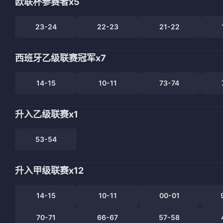
欧联杯参赛者
x5
23-24
22-23
21-22
西班牙乙级联赛冠军
x7
14-15
10-11
73-74
升入乙级联赛
x1
53-54
升入甲级联赛
x12
14-15
10-11
00-01
70-71
66-67
57-58