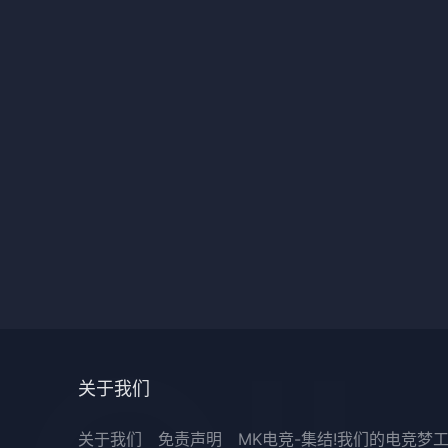
关于我们
关于我们
免责声明
MK电竞-集结!我们的电竞梦