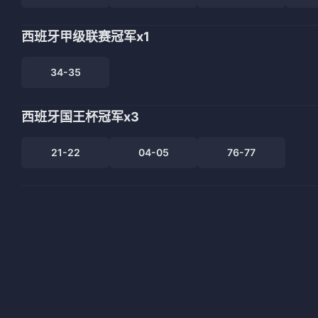
西班牙甲级联赛冠军
x1
34-35
西班牙国王杯冠军
x3
21-22
04-05
76-77