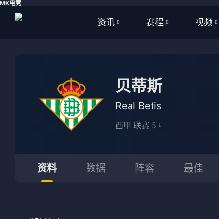
MK电竞
资讯
赛程
视频
全部
全部
全部
足球
足球
足球视
贝蒂斯
篮球
篮球
篮球视
Real Betis
体育
NBA
西甲 联赛 5
英超
CBA
西甲
WNBA
资料
数据
阵容
最佳
意甲
英超
德甲
西甲