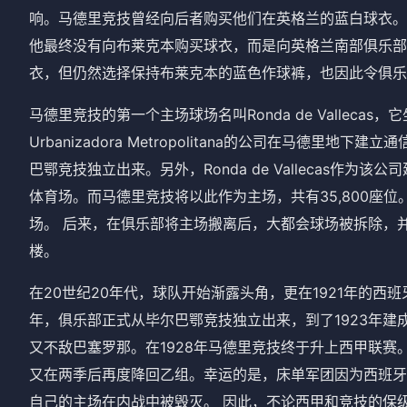
响。马德里竞技曾经向后者购买他们在英格兰的蓝白球衣。 191
他最终没有向布莱克本购买球衣，而是向英格兰南部俱乐部
衣，但仍然选择保持布莱克本的蓝色作球裤，也因此令俱乐
马德里竞技的第一个主场球场名叫Ronda de Vallecas
Urbanizadora Metropolitana的公司在马德
巴鄂竞技独立出来。另外，Ronda de Vallecas
体育场。而马德里竞技将以此作为主场，共有35,800座位
场。 后来，在俱乐部将主场搬离后，大都会球场被拆除，并
楼。
在20世纪20年代，球队开始渐露头角，更在1921年的西
年，俱乐部正式从毕尔巴鄂竞技独立出来，到了1923年建
又不敌巴塞罗那。在1928年马德里竞技终于升上西甲联赛
又在两季后再度降回乙组。幸运的是，床单军团因为西班牙
自己的主场在内战中被毁灭。 因此，不论西甲和竞技的保级