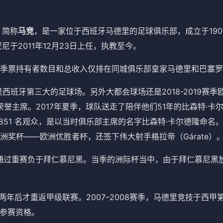
中超
d）简称
马竞
，是一家位于西班牙马德里的足球俱乐部，成立于1903
德甲
于2011年12月23日上任，执教至今。
季票持有者数目和总收入仅排在同城俱乐部皇家马德里和巴塞罗
是西班牙第三大的足球场。另外大都会球场还是2018-2019赛季
誉主席。2017年夏季，球队送走了陪伴他们51年的比森特·卡
,851 名观众，是以当时俱乐部主席的名字比森特·卡尔德隆命名
奖杯——欧洲优胜者杯，还签下伟大射手格拉帝（Gárate）
赛，通过重赛负于拜仁慕尼黑。当季的洲际杯当中，由于拜仁慕尼黑
年后才重返甲级联赛。2007–2008赛季，马德里竞技于西甲第 
联参赛资格。