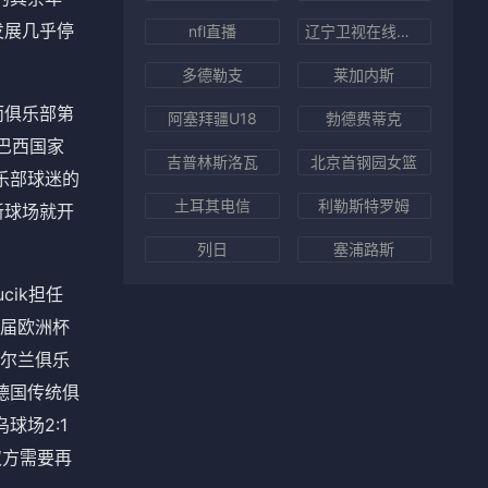
发展几乎停
nfl直播
辽宁卫视在线直播观看正在直播
多德勒支
莱加内斯
而俱乐部第
阿塞拜疆U18
勃德费蒂克
助巴西国家
吉普林斯洛瓦
北京首钢园女篮
俱乐部球迷的
土耳其电信
利勒斯特罗姆
新球场就开
列日
塞浦路斯
cik担任
届欧洲杯
爱尔兰俱乐
败德国传统俱
球场2:1
双方需要再