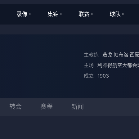
录像
集锦
联赛
球队
全部
全部
WNBA
全部
频
足球
足球
NBA
NBA
主教练
迭戈·帕布洛·西
频
篮球
篮球
CBA
CBA
主场
利雅得航空大都会
亚洲杯
英超
成立
1903
美洲杯
西甲
欧洲杯
意甲
转会
赛程
新闻
欧洲杯
德甲
世界杯
法甲