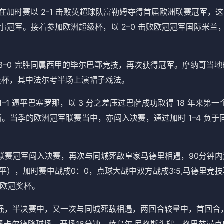
在加时赛以 2-1 击败英超球队富勒姆夺得首届欧洲联赛冠军，这是
事冠军。接着参加欧洲超级杯，以 2–0 击败欧冠冠军国际米兰
 3–0 完胜同属西甲的毕尔巴鄂竞技，再次获得冠军。摩纳哥当地
超级杯，其中法尔考半场上演帽子戏法。
 1–1 逼平巴塞罗那，以 3 分之差压过巴萨成功取得 18 年来第
。当季的欧洲冠军联赛当中，亦闯入决赛，通过加时 1–4 负于
各大联赛冠军闯入决赛，再次与同城死敌皇家马德里相遇，90分钟
科扳平），加时赛中战成0：0，点球大战中双方战成3:5,马德里竞
欧冠奖杯。
入四强，半决赛中，又一次与同城死敌相遇，两回合较量中，首回合