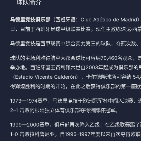
球队简介
法甲
意甲
马德里竞技俱乐部
（西班牙语：Club Atlético de Madri
中超
德甲
日，目前于西班牙足球甲级联赛比赛。现任主教练迭戈·西蒙尼
欧冠
法甲
马德里竞技是西甲联赛中综合实力第三的球队，夺冠次数、
NBA
球队的主场利雅得航空大都会球场可容纳70,460名观众，
CBA
举办地。西班牙国王费利佩六世自2003年起成为俱乐部的荣
（
Estadio Vicente Calderón
），卡尔德隆球场可容纳 54
电竞
得辉煌胜利的时期的开始，在此之后获得俱乐部的第一座欧洲
1973—1974赛季，马德里竞技于欧洲冠军杯中闯入决
2–1 击败阿根廷独立体育俱乐部夺得洲际杯冠军。
1999—2000赛季，俱乐部再次降入乙级，在乙级联赛踢了两
1–0 击败拉科鲁尼亚，自1996–1997年度以来再次夺得欧