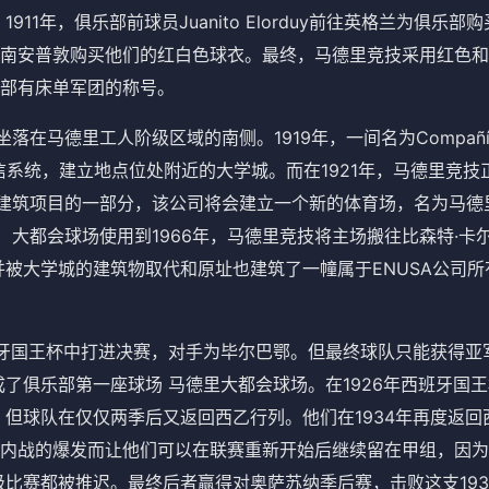
1年，俱乐部前球员Juanito Elorduy前往英格兰为俱乐部
南安普敦购买他们的红白色球衣。最终，马德里竞技采用红色和
部有
床单军团
的称号。
，它坐落在马德里工人阶级区域的南侧。1919年，一间名为Compañí
里地下建立通信系统，建立地点位处附近的大学城。而在1921年，马德里竞
作为该公司建筑项目的一部分，该公司将会建立一个新的体育场，名为马
。 大都会球场使用到1966年，马德里竞技将主场搬往比森特·卡
被大学城的建筑物取代和原址也建筑了一幢属于ENUSA公司所
班牙国王杯中打进决赛，对手为毕尔巴鄂。但最终球队只能获得亚军
成了俱乐部第一座球场
马德里大都会球场
。在1926年西班牙国
。但球队在仅仅两季后又返回西乙行列。他们在1934年再度返回
内战的爆发而让他们可以在联赛重新开始后继续留在甲组，因为
比赛都被推迟。最终后者赢得对奥萨苏纳季后赛，击败这支1934