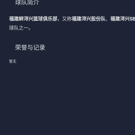
球队简介
法甲
意甲
福建鲟浔兴篮球俱乐部
，又称
福建浔兴股份队
、
福建浔兴S
中超
德甲
球队之一。
欧冠
法甲
荣誉与记录
NBA
CBA
暂无
电竞