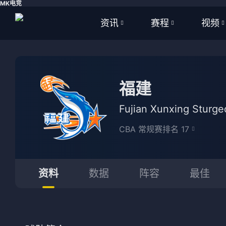
MK电竞
资讯
赛程
视频
全部
全部
全部
足球
足球
足球视
福建
篮球
篮球
篮球视
Fujian Xunxing Sturge
体育
NBA
CBA 常规赛排名 17
英超
CBA
西甲
WNBA
资料
数据
阵容
最佳
意甲
英超
德甲
西甲