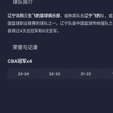
球队简介
法甲
意甲
辽宁沈阳三生飞豹篮球俱乐部
，或称其队名
辽宁飞豹
队，或
中超
德甲
国篮球职业联赛的球队之一。辽宁队是中国篮球传统强队之一
欧冠
法甲
获得过4次总冠军和8次亚军。
NBA
荣誉与记录
CBA
CBA冠军
x4
电竞
23-24
22-23
21-22