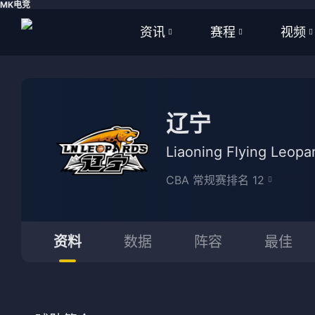
MK电竞
资讯
赛程
视频
全部
全部
全部
足球
足球
足球视
辽宁
篮球
篮球
篮球视
Liaoning Flying Leopa
体育
NBA
CBA 常规赛排名 12
英超
CBA
西甲
WNBA
资料
数据
阵容
最佳
意甲
英超
德甲
西甲