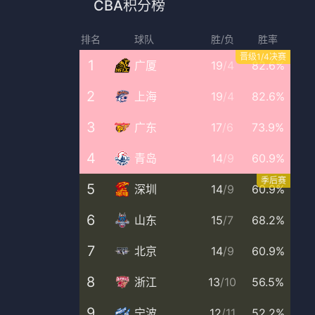
CBA积分榜
排名
球队
胜/负
胜率
晋级1/4决赛
1
广厦
19
/
4
82.6%
2
上海
19
/
4
82.6%
3
广东
17
/
6
73.9%
4
青岛
14
/
9
60.9%
季后赛
5
深圳
14
/
9
60.9%
6
山东
15
/
7
68.2%
7
北京
14
/
9
60.9%
8
浙江
13
/
10
56.5%
9
宁波
12
/
11
52.2%