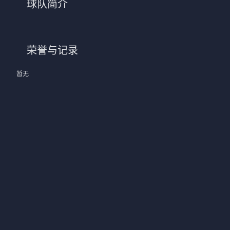
球队简介
法甲
意甲
中超
德甲
荣誉与记录
欧冠
法甲
暂无
NBA
CBA
电竞