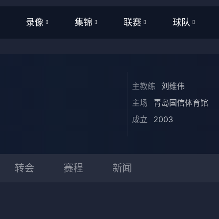
录像
集锦
联赛
球队
全部
全部
WNBA
全部
频
足球
足球
NBA
NBA
主教练
刘维伟
频
篮球
篮球
CBA
CBA
主场
青岛国信体育馆
亚洲杯
英超
成立
2003
美洲杯
西甲
欧洲杯
意甲
转会
赛程
新闻
欧洲杯
德甲
世界杯
法甲