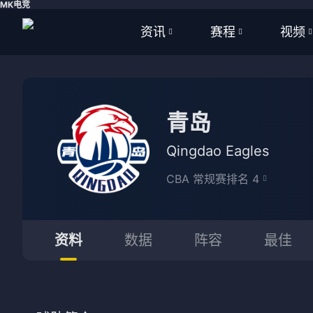
MK电竞
资讯
赛程
视频
全部
全部
全部
足球
足球
足球视
青岛
篮球
篮球
篮球视
Qingdao Eagles
体育
NBA
CBA 常规赛排名 4
英超
CBA
西甲
WNBA
资料
数据
阵容
最佳
意甲
英超
德甲
西甲