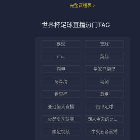
完整赛程表 >
世界杯足球直播
热门TAG
足球
篮球
nba
英超
西甲
皇家马德里
阿森纳
马刺
世界杯
意甲
亚冠恒大直播
西甲足球
火箭夏季联赛
湖人今天的比赛直播全场
国足视频
中央五套直播