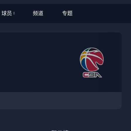
频道
专题
球员
全部
NBA
CBA
英超
西甲
意甲
德甲
法甲