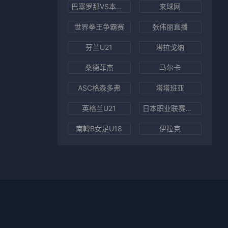
巴塞罗那VS本菲卡直播
来球网
世界拳王争霸赛
张伟丽直播
芬兰U21
塔拉戈纳
桑德菲杰
马尔卡
ASC格森多弗
塔塔班亚
英格兰U21
日本职业联赛第一队伍
南韓B女足U18
伊拉克