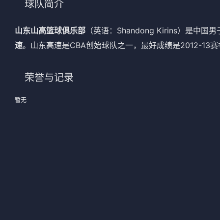
球队简介
法甲
意甲
山东山高篮球俱乐部
（英语：Shandong Kirins
中超
德甲
速
。山东高速是CBA创始球队之一，最好成绩是2012-1
欧冠
法甲
荣誉与记录
NBA
CBA
暂无
电竞