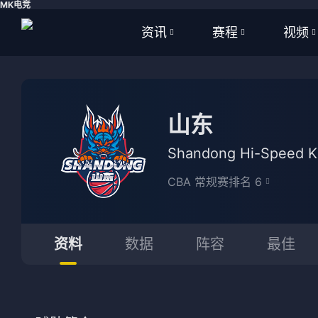
MK电竞
资讯
赛程
视频
全部
全部
全部
足球
足球
足球视
山东
篮球
篮球
篮球视
Shandong Hi-Speed Ki
体育
NBA
CBA 常规赛排名 6
英超
CBA
西甲
WNBA
资料
数据
阵容
最佳
意甲
英超
德甲
西甲