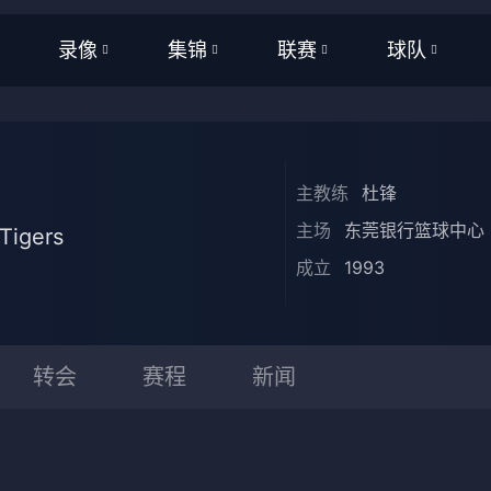
录像
集锦
联赛
球队
全部
全部
WNBA
全部
频
足球
足球
NBA
NBA
主教练
杜锋
频
篮球
篮球
CBA
CBA
主场
东莞银行篮球中心
Tigers
亚洲杯
英超
成立
1993
美洲杯
西甲
欧洲杯
意甲
转会
赛程
新闻
欧洲杯
德甲
世界杯
法甲