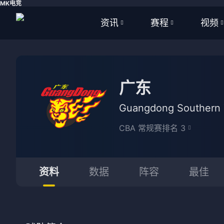
MK电竞
资讯
赛程
视频
全部
全部
全部
足球
足球
足球视
广东
篮球
篮球
篮球视
Guangdong Southern 
体育
NBA
CBA 常规赛排名 3
英超
CBA
西甲
WNBA
资料
数据
阵容
最佳
意甲
英超
德甲
西甲