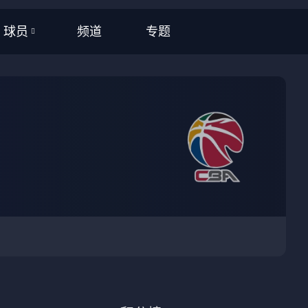
频道
专题
球员
全部
NBA
CBA
英超
西甲
意甲
德甲
法甲