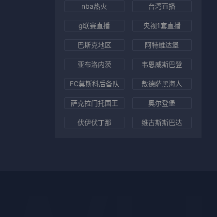
nba热火
台湾直播
g联赛直播
央视1套直播
巴斯克地区
阿特维达堡
亚布洛内茨
韦恩威斯巴登
FC莫斯科后备队
敖德萨黑海人
萨克拉门托国王
奥尔登堡
伏伊伏丁那
维古斯斯巴达