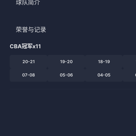
球队简介
法甲
意甲
中超
德甲
荣誉与记录
欧冠
法甲
CBA冠军
x11
NBA
20-21
19-20
18-19
CBA
07-08
05-06
04-05
电竞