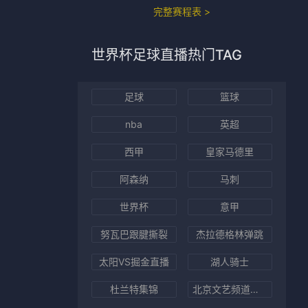
完整赛程表 >
世界杯足球直播
热门TAG
足球
篮球
nba
英超
西甲
皇家马德里
阿森纳
马刺
世界杯
意甲
努瓦巴跟腱撕裂
杰拉德格林弹跳
太阳VS掘金直播
湖人骑士
杜兰特集锦
北京文艺频道直播