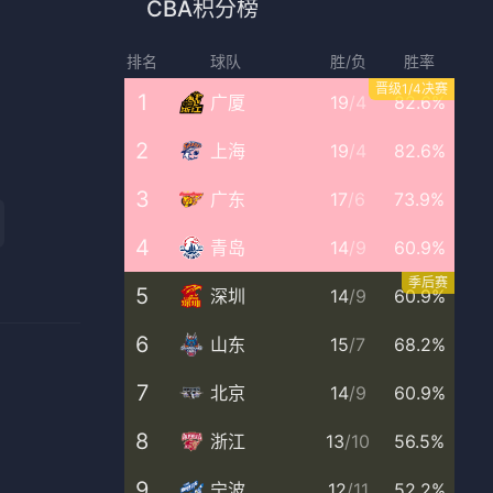
CBA积分榜
排名
球队
胜/负
胜率
晋级1/4决赛
1
广厦
19
/
4
82.6%
2
上海
19
/
4
82.6%
3
广东
17
/
6
73.9%
4
青岛
14
/
9
60.9%
季后赛
5
深圳
14
/
9
60.9%
6
山东
15
/
7
68.2%
7
北京
14
/
9
60.9%
8
浙江
13
/
10
56.5%
9
宁波
12
/
11
52.2%